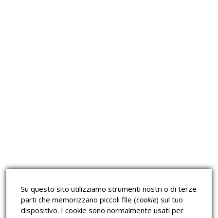
Approfondimeti
Corsi sulla Sicurezza sul
Corsi ECM e Mondo Scuola
Lavoro
Corsi H.A.C.C.P.
Corsi per Professionisti
Su questo sito utilizziamo strumenti nostri o di terze
Verifica dell’autenticità
parti che memorizzano piccoli file (
cookie
) sul tuo
dispositivo. I cookie sono normalmente usati per