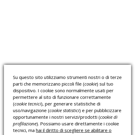
Approfondimeti
Corsi sulla Sicurezza sul
Corsi ECM e Mondo Scuola
Lavoro
Corsi H.A.C.C.P.
Corsi per Professionisti
Su questo sito utilizziamo strumenti nostri o di terze
Verifica dell’autenticità
parti che memorizzano piccoli file (
cookie
) sul tuo
dispositivo. I cookie sono normalmente usati per
permettere al sito di funzionare correttamente
(
cookie tecnici
), per generare statistiche di
uso/navigazione (
cookie statistici
) e per pubblicizzare
opportunamente i nostri servizi/prodotti (
cookie di
profilazione
). Possiamo usare direttamente i cookie
Privacy & Cookies Policy
tecnici, ma
hai il diritto di scegliere se abilitare o