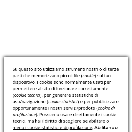
Approfondimeti
Corsi sulla Sicurezza sul
Corsi ECM e Mondo Scuola
Lavoro
Corsi H.A.C.C.P.
Corsi per Professionisti
Su questo sito utilizziamo strumenti nostri o di terze
Verifica dell’autenticità
parti che memorizzano piccoli file (
cookie
) sul tuo
dispositivo. I cookie sono normalmente usati per
permettere al sito di funzionare correttamente
(
cookie tecnici
), per generare statistiche di
uso/navigazione (
cookie statistici
) e per pubblicizzare
opportunamente i nostri servizi/prodotti (
cookie di
profilazione
). Possiamo usare direttamente i cookie
Privacy & Cookies Policy
tecnici, ma
hai il diritto di scegliere se abilitare o
meno i cookie statistici e di profilazione
.
Abilitando