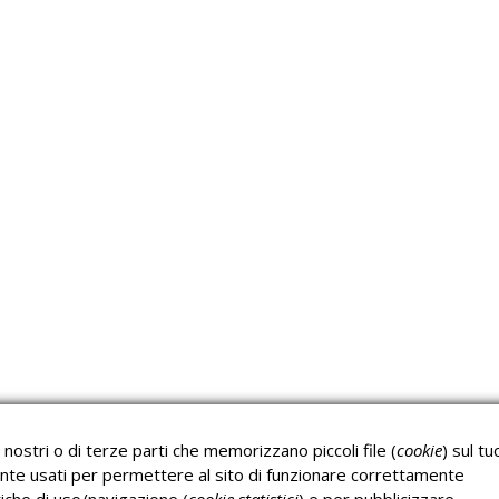
Approfondimeti
P
Corsi sulla Sicurezza sul
Corsi ECM e Mondo
Lavoro
Scuola
nostri o di terze parti che memorizzano piccoli file (
cookie
) sul tu
Corsi H.A.C.C.P.
Corsi per Professionisti
nte usati per permettere al sito di funzionare correttamente
Verifica dell’autenticità