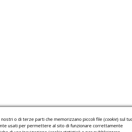
Approfondimeti
P
Corsi sulla Sicurezza sul
Corsi ECM e Mondo
Lavoro
Scuola
nostri o di terze parti che memorizzano piccoli file (
cookie
) sul tu
Corsi H.A.C.C.P.
Corsi per Professionisti
nte usati per permettere al sito di funzionare correttamente
Verifica dell’autenticità