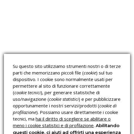
Approfondimeti
Corsi sulla Sicurezza sul
Corsi ECM e Mondo Scuola
Lavoro
Corsi H.A.C.C.P.
Corsi per Professionisti
Su questo sito utilizziamo strumenti nostri o di terze
Verifica dell’autenticità
parti che memorizzano piccoli file (
cookie
) sul tuo
dispositivo. I cookie sono normalmente usati per
permettere al sito di funzionare correttamente
(
cookie tecnici
), per generare statistiche di
uso/navigazione (
cookie statistici
) e per pubblicizzare
opportunamente i nostri servizi/prodotti (
cookie di
profilazione
). Possiamo usare direttamente i cookie
Privacy & Cookies Policy
tecnici, ma
hai il diritto di scegliere se abilitare o
meno i cookie statistici e di profilazione
.
Abilitando
questi cookie, ci aiuti ad offrirti una esperienza