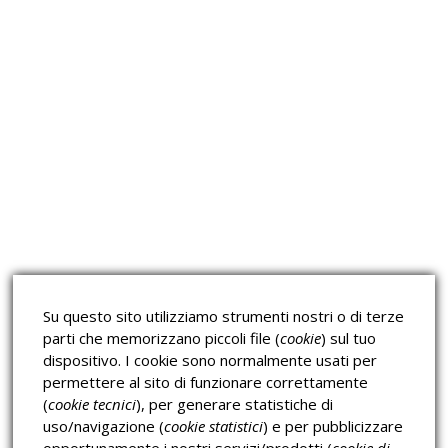
Approfondimeti
Corsi sulla Sicurezza sul
Corsi ECM e Mondo Scuola
Lavoro
Corsi H.A.C.C.P.
Corsi per Professionisti
Su questo sito utilizziamo strumenti nostri o di terze
Verifica dell’autenticità
parti che memorizzano piccoli file (
cookie
) sul tuo
dispositivo. I cookie sono normalmente usati per
permettere al sito di funzionare correttamente
(
cookie tecnici
), per generare statistiche di
uso/navigazione (
cookie statistici
) e per pubblicizzare