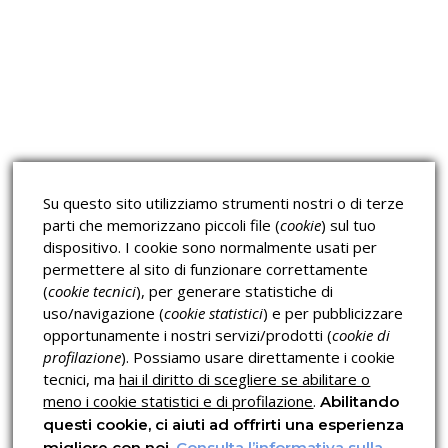
Approfondimeti
Corsi sulla Sicurezza sul
Corsi ECM e Mondo Scuola
Lavoro
Corsi H.A.C.C.P.
Corsi per Professionisti
Su questo sito utilizziamo strumenti nostri o di terze
Verifica dell’autenticità
parti che memorizzano piccoli file (
cookie
) sul tuo
dispositivo. I cookie sono normalmente usati per
permettere al sito di funzionare correttamente
(
cookie tecnici
), per generare statistiche di
uso/navigazione (
cookie statistici
) e per pubblicizzare
opportunamente i nostri servizi/prodotti (
cookie di
profilazione
). Possiamo usare direttamente i cookie
Privacy & Cookies Policy
tecnici, ma
hai il diritto di scegliere se abilitare o
meno i cookie statistici e di profilazione
.
Abilitando
questi cookie, ci aiuti ad offrirti una esperienza
migliore con noi.
Consulta l’informativa sulla