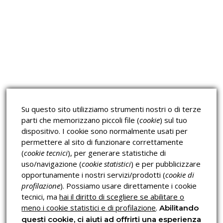
Corsi sulla Sicurezza sul
Corsi ECM e Mondo Scuola
Lavoro
Corsi H.A.C.C.P.
Corsi per Professionisti
Verifica dell’autenticità
Su questo sito utilizziamo strumenti nostri o di terze
parti che memorizzano piccoli file (
cookie
) sul tuo
dispositivo. I cookie sono normalmente usati per
permettere al sito di funzionare correttamente
(
cookie tecnici
), per generare statistiche di
Privacy & Cookies Policy
uso/navigazione (
cookie statistici
) e per pubblicizzare
opportunamente i nostri servizi/prodotti (
cookie di
profilazione
). Possiamo usare direttamente i cookie
tecnici, ma
hai il diritto di scegliere se abilitare o
meno i cookie statistici e di profilazione
.
Abilitando
questi cookie, ci aiuti ad offrirti una esperienza