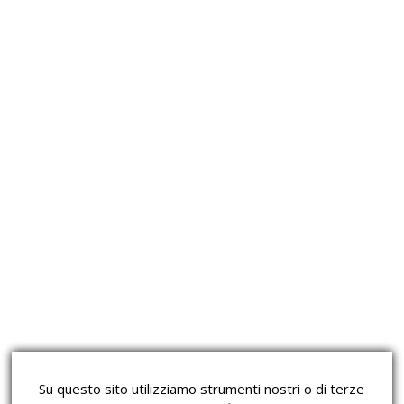
Approfondimeti
Corsi sulla Sicurezza sul
Corsi ECM e Mondo Scuola
Lavoro
Corsi H.A.C.C.P.
Corsi per Professionisti
Su questo sito utilizziamo strumenti nostri o di terze
Verifica dell’autenticità