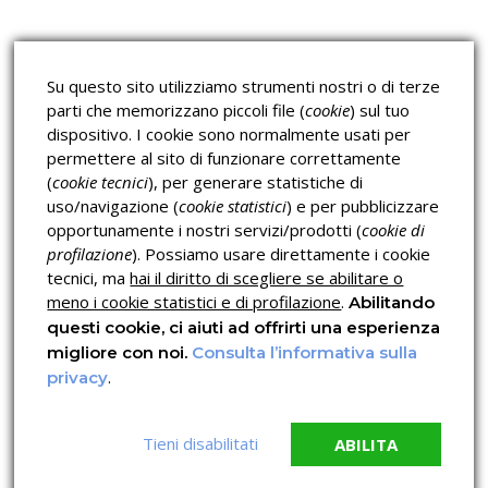
Lavoro
Corsi H.A.C.C.P.
Corsi per Professionisti
Su questo sito utilizziamo strumenti nostri o di terze
Verifica dell’autenticità
parti che memorizzano piccoli file (
cookie
) sul tuo
dispositivo. I cookie sono normalmente usati per
permettere al sito di funzionare correttamente
(
cookie tecnici
), per generare statistiche di
uso/navigazione (
cookie statistici
) e per pubblicizzare
opportunamente i nostri servizi/prodotti (
cookie di
profilazione
). Possiamo usare direttamente i cookie
Privacy & Cookies Policy
tecnici, ma
hai il diritto di scegliere se abilitare o
meno i cookie statistici e di profilazione
.
Abilitando
questi cookie, ci aiuti ad offrirti una esperienza
migliore con noi.
Consulta l’informativa sulla
.
privacy
Tieni disabilitati
ABILITA
© 2026 Copyright OPN ITALIA LAVORO C.F. 96044960795
Crediti