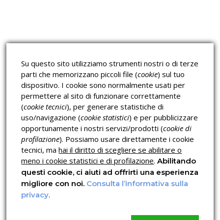
Corsi sulla Sicurezza sul
Corsi ECM e Mondo Scuola
Lavoro
Corsi H.A.C.C.P.
Corsi per Professionisti
Su questo sito utilizziamo strumenti nostri o di terze
Verifica dell’autenticità
parti che memorizzano piccoli file (
cookie
) sul tuo
dispositivo. I cookie sono normalmente usati per
permettere al sito di funzionare correttamente
(
cookie tecnici
), per generare statistiche di
uso/navigazione (
cookie statistici
) e per pubblicizzare
opportunamente i nostri servizi/prodotti (
cookie di
profilazione
). Possiamo usare direttamente i cookie
Privacy & Cookies Policy
tecnici, ma
hai il diritto di scegliere se abilitare o
meno i cookie statistici e di profilazione
.
Abilitando
questi cookie, ci aiuti ad offrirti una esperienza
migliore con noi.
Consulta l’informativa sulla
.
privacy