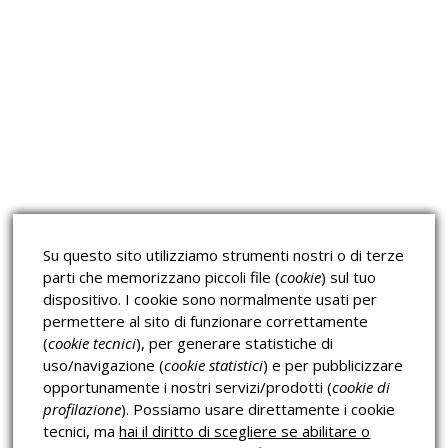
Approfondimeti
Corsi sulla Sicurezza sul
Corsi ECM e Mondo Scuola
Lavoro
Corsi H.A.C.C.P.
Corsi per Professionisti
Su questo sito utilizziamo strumenti nostri o di terze
Verifica dell’autenticità
parti che memorizzano piccoli file (
cookie
) sul tuo
dispositivo. I cookie sono normalmente usati per
permettere al sito di funzionare correttamente
(
cookie tecnici
), per generare statistiche di
uso/navigazione (
cookie statistici
) e per pubblicizzare
opportunamente i nostri servizi/prodotti (
cookie di
profilazione
). Possiamo usare direttamente i cookie
Privacy & Cookies Policy
tecnici, ma
hai il diritto di scegliere se abilitare o