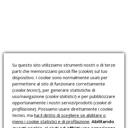
Approfondimeti
Corsi sulla Sicurezza sul
Corsi ECM e Mondo Scuola
Lavoro
Corsi H.A.C.C.P.
Corsi per Professionisti
Su questo sito utilizziamo strumenti nostri o di terze
Verifica dell’autenticità
parti che memorizzano piccoli file (
cookie
) sul tuo
dispositivo. I cookie sono normalmente usati per
permettere al sito di funzionare correttamente
(
cookie tecnici
), per generare statistiche di
uso/navigazione (
cookie statistici
) e per pubblicizzare
opportunamente i nostri servizi/prodotti (
cookie di
profilazione
). Possiamo usare direttamente i cookie
Privacy & Cookies Policy
tecnici, ma
hai il diritto di scegliere se abilitare o
meno i cookie statistici e di profilazione
.
Abilitando