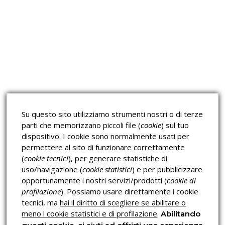
Approfondimeti
Corsi sulla Sicurezza sul
Corsi ECM e Mondo Scuola
Lavoro
Corsi H.A.C.C.P.
Corsi per Professionisti
Su questo sito utilizziamo strumenti nostri o di terze
Verifica dell’autenticità
parti che memorizzano piccoli file (
cookie
) sul tuo
dispositivo. I cookie sono normalmente usati per
permettere al sito di funzionare correttamente
(
cookie tecnici
), per generare statistiche di
uso/navigazione (
cookie statistici
) e per pubblicizzare
opportunamente i nostri servizi/prodotti (
cookie di
profilazione
). Possiamo usare direttamente i cookie
Privacy & Cookies Policy
tecnici, ma
hai il diritto di scegliere se abilitare o
meno i cookie statistici e di profilazione
.
Abilitando