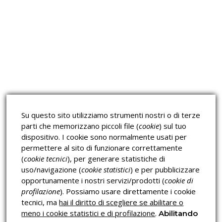
Approfondimeti
Corsi sulla Sicurezza sul
Corsi ECM e Mondo Scuola
Lavoro
Corsi H.A.C.C.P.
Corsi per Professionisti
Su questo sito utilizziamo strumenti nostri o di terze
Verifica dell’autenticità
parti che memorizzano piccoli file (
cookie
) sul tuo
dispositivo. I cookie sono normalmente usati per
permettere al sito di funzionare correttamente
(
cookie tecnici
), per generare statistiche di
uso/navigazione (
cookie statistici
) e per pubblicizzare
opportunamente i nostri servizi/prodotti (
cookie di
profilazione
). Possiamo usare direttamente i cookie
Privacy & Cookies Policy
tecnici, ma
hai il diritto di scegliere se abilitare o
meno i cookie statistici e di profilazione
.
Abilitando