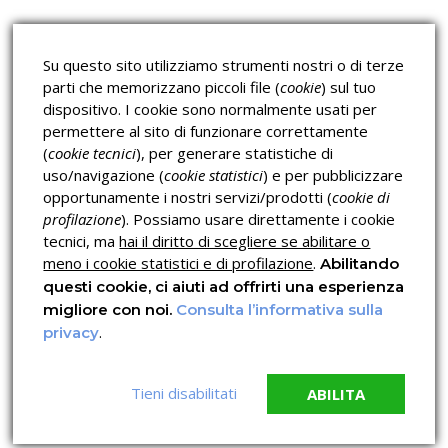
Corsi H.A.C.C.P.
Corsi per Professionisti
Su questo sito utilizziamo strumenti nostri o di terze
Verifica dell’autenticità
parti che memorizzano piccoli file (
cookie
) sul tuo
dispositivo. I cookie sono normalmente usati per
permettere al sito di funzionare correttamente
(
cookie tecnici
), per generare statistiche di
uso/navigazione (
cookie statistici
) e per pubblicizzare
opportunamente i nostri servizi/prodotti (
cookie di
profilazione
). Possiamo usare direttamente i cookie
Privacy & Cookies Policy
tecnici, ma
hai il diritto di scegliere se abilitare o
meno i cookie statistici e di profilazione
.
Abilitando
questi cookie, ci aiuti ad offrirti una esperienza
migliore con noi.
Consulta l’informativa sulla
.
privacy
Tieni disabilitati
ABILITA
© 2026 Copyright OPN ITALIA LAVORO C.F. 96044960795
Crediti