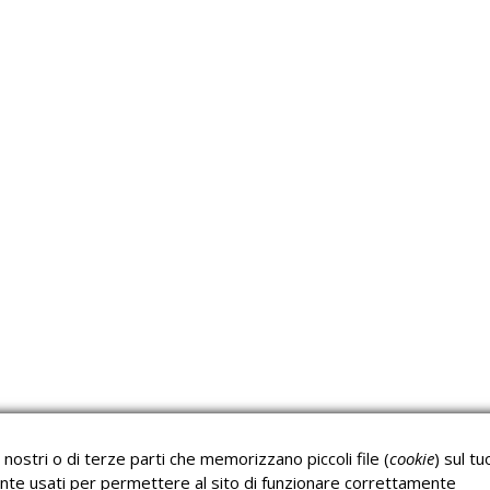
Approfondimeti
P
Corsi sulla Sicurezza sul
Corsi ECM e Mondo
Lavoro
Scuola
nostri o di terze parti che memorizzano piccoli file (
cookie
) sul tu
Corsi H.A.C.C.P.
Corsi per Professionisti
nte usati per permettere al sito di funzionare correttamente