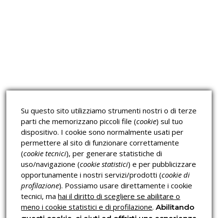
Approfondimeti
Corsi sulla Sicurezza sul
Corsi ECM e Mondo Scuola
Lavoro
Corsi H.A.C.C.P.
Corsi per Professionisti
Su questo sito utilizziamo strumenti nostri o di terze
Verifica dell’autenticità
parti che memorizzano piccoli file (
cookie
) sul tuo
dispositivo. I cookie sono normalmente usati per
permettere al sito di funzionare correttamente
(
cookie tecnici
), per generare statistiche di
uso/navigazione (
cookie statistici
) e per pubblicizzare
opportunamente i nostri servizi/prodotti (
cookie di
profilazione
). Possiamo usare direttamente i cookie
Privacy & Cookies Policy
tecnici, ma
hai il diritto di scegliere se abilitare o
meno i cookie statistici e di profilazione
.
Abilitando