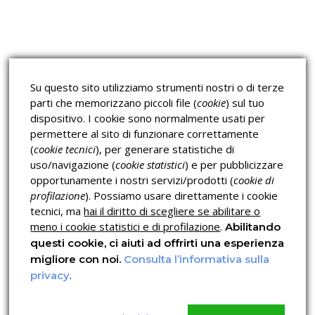
Corsi sulla Sicurezza sul
Corsi ECM e Mondo Scuola
Lavoro
Corsi H.A.C.C.P.
Corsi per Professionisti
Su questo sito utilizziamo strumenti nostri o di terze
Verifica dell’autenticità
parti che memorizzano piccoli file (
cookie
) sul tuo
dispositivo. I cookie sono normalmente usati per
permettere al sito di funzionare correttamente
(
cookie tecnici
), per generare statistiche di
uso/navigazione (
cookie statistici
) e per pubblicizzare
opportunamente i nostri servizi/prodotti (
cookie di
profilazione
). Possiamo usare direttamente i cookie
Privacy & Cookies Policy
tecnici, ma
hai il diritto di scegliere se abilitare o
meno i cookie statistici e di profilazione
.
Abilitando
questi cookie, ci aiuti ad offrirti una esperienza
migliore con noi.
Consulta l’informativa sulla
.
privacy