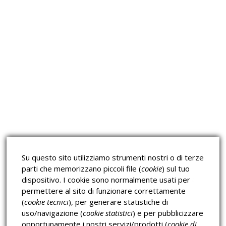
Approfondimeti
Corsi sulla Sicurezza sul
Corsi ECM e Mondo Scuola
Lavoro
Corsi H.A.C.C.P.
Corsi per Professionisti
Su questo sito utilizziamo strumenti nostri o di terze
Verifica dell’autenticità
parti che memorizzano piccoli file (
cookie
) sul tuo
dispositivo. I cookie sono normalmente usati per
permettere al sito di funzionare correttamente
(
cookie tecnici
), per generare statistiche di
uso/navigazione (
cookie statistici
) e per pubblicizzare
opportunamente i nostri servizi/prodotti (
cookie di