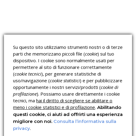
Corsi sulla Sicurezza sul
Corsi ECM e Mondo Scuola
Lavoro
Corsi H.A.C.C.P.
Corsi per Professionisti
Su questo sito utilizziamo strumenti nostri o di terze
Verifica dell’autenticità
parti che memorizzano piccoli file (
cookie
) sul tuo
dispositivo. I cookie sono normalmente usati per
permettere al sito di funzionare correttamente
(
cookie tecnici
), per generare statistiche di
uso/navigazione (
cookie statistici
) e per pubblicizzare
opportunamente i nostri servizi/prodotti (
cookie di
profilazione
). Possiamo usare direttamente i cookie
Privacy & Cookies Policy
tecnici, ma
hai il diritto di scegliere se abilitare o
meno i cookie statistici e di profilazione
.
Abilitando
questi cookie, ci aiuti ad offrirti una esperienza
migliore con noi.
Consulta l’informativa sulla
.
privacy