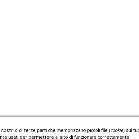
Approfondimeti
P
Corsi sulla Sicurezza sul
Corsi ECM e Mondo
Lavoro
Scuola
nostri o di terze parti che memorizzano piccoli file (
cookie
) sul tu
Corsi H.A.C.C.P.
Corsi per Professionisti
nte usati per permettere al sito di funzionare correttamente