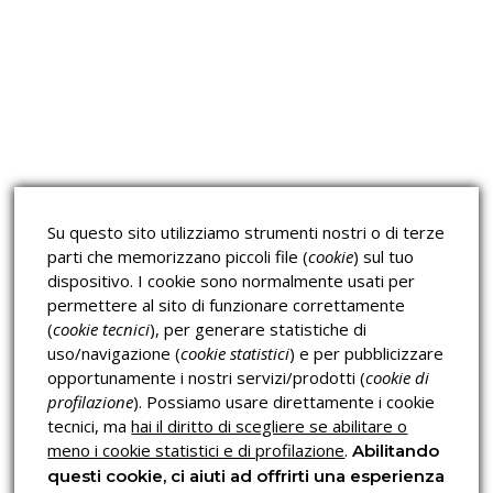
Approfondimeti
Corsi sulla Sicurezza sul
Corsi ECM e Mondo Scuola
Lavoro
Corsi H.A.C.C.P.
Corsi per Professionisti
Su questo sito utilizziamo strumenti nostri o di terze
Verifica dell’autenticità
parti che memorizzano piccoli file (
cookie
) sul tuo
dispositivo. I cookie sono normalmente usati per
permettere al sito di funzionare correttamente
(
cookie tecnici
), per generare statistiche di
uso/navigazione (
cookie statistici
) e per pubblicizzare
opportunamente i nostri servizi/prodotti (
cookie di
profilazione
). Possiamo usare direttamente i cookie
Privacy & Cookies Policy
tecnici, ma
hai il diritto di scegliere se abilitare o
meno i cookie statistici e di profilazione
.
Abilitando
questi cookie, ci aiuti ad offrirti una esperienza