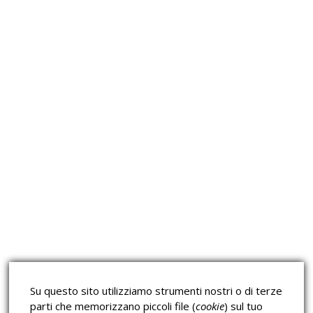
Approfondimeti
Corsi sulla Sicurezza sul
Corsi ECM e Mondo Scuola
Lavoro
Corsi H.A.C.C.P.
Corsi per Professionisti
Su questo sito utilizziamo strumenti nostri o di terze
Verifica dell’autenticità
parti che memorizzano piccoli file (
cookie
) sul tuo