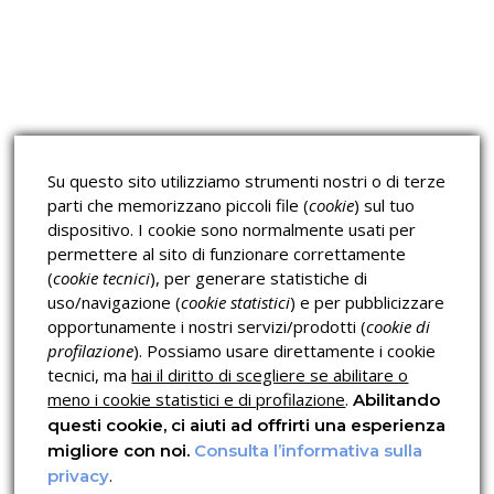
Approfondimeti
Corsi sulla Sicurezza sul
Corsi ECM e Mondo Scuola
Lavoro
Corsi H.A.C.C.P.
Corsi per Professionisti
Su questo sito utilizziamo strumenti nostri o di terze
Verifica dell’autenticità
parti che memorizzano piccoli file (
cookie
) sul tuo
dispositivo. I cookie sono normalmente usati per
permettere al sito di funzionare correttamente
(
cookie tecnici
), per generare statistiche di
uso/navigazione (
cookie statistici
) e per pubblicizzare
opportunamente i nostri servizi/prodotti (
cookie di
profilazione
). Possiamo usare direttamente i cookie
Privacy & Cookies Policy
tecnici, ma
hai il diritto di scegliere se abilitare o
meno i cookie statistici e di profilazione
.
Abilitando
questi cookie, ci aiuti ad offrirti una esperienza
migliore con noi.
Consulta l’informativa sulla
.
privacy