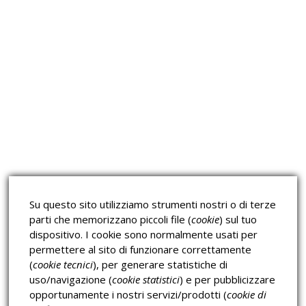
Approfondimeti
Corsi sulla Sicurezza sul
Corsi ECM e Mondo Scuola
Lavoro
Corsi H.A.C.C.P.
Corsi per Professionisti
Su questo sito utilizziamo strumenti nostri o di terze
Verifica dell’autenticità
parti che memorizzano piccoli file (
cookie
) sul tuo
dispositivo. I cookie sono normalmente usati per
permettere al sito di funzionare correttamente
(
cookie tecnici
), per generare statistiche di
uso/navigazione (
cookie statistici
) e per pubblicizzare
opportunamente i nostri servizi/prodotti (
cookie di