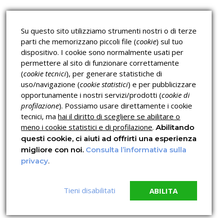
Corsi H.A.C.C.P.
Corsi per Professionisti
Su questo sito utilizziamo strumenti nostri o di terze
Verifica dell’autenticità
parti che memorizzano piccoli file (
cookie
) sul tuo
dispositivo. I cookie sono normalmente usati per
permettere al sito di funzionare correttamente
(
cookie tecnici
), per generare statistiche di
uso/navigazione (
cookie statistici
) e per pubblicizzare
opportunamente i nostri servizi/prodotti (
cookie di
profilazione
). Possiamo usare direttamente i cookie
Privacy & Cookies Policy
tecnici, ma
hai il diritto di scegliere se abilitare o
meno i cookie statistici e di profilazione
.
Abilitando
questi cookie, ci aiuti ad offrirti una esperienza
migliore con noi.
Consulta l’informativa sulla
.
privacy
Tieni disabilitati
ABILITA
© 2026 Copyright OPN ITALIA LAVORO C.F. 96044960795
Crediti