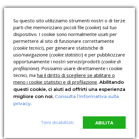
Lavoro
Corsi H.A.C.C.P.
Corsi per Professionisti
Su questo sito utilizziamo strumenti nostri o di terze
Verifica dell’autenticità
parti che memorizzano piccoli file (
cookie
) sul tuo
dispositivo. I cookie sono normalmente usati per
permettere al sito di funzionare correttamente
(
cookie tecnici
), per generare statistiche di
uso/navigazione (
cookie statistici
) e per pubblicizzare
opportunamente i nostri servizi/prodotti (
cookie di
profilazione
). Possiamo usare direttamente i cookie
Privacy & Cookies Policy
tecnici, ma
hai il diritto di scegliere se abilitare o
meno i cookie statistici e di profilazione
.
Abilitando
questi cookie, ci aiuti ad offrirti una esperienza
migliore con noi.
Consulta l’informativa sulla
.
privacy
Tieni disabilitati
ABILITA
© 2026 Copyright OPN ITALIA LAVORO C.F. 96044960795
Crediti