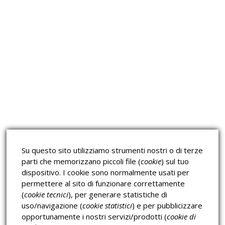
Approfondimeti
Corsi sulla Sicurezza sul
Corsi ECM e Mondo Scuola
Lavoro
Corsi H.A.C.C.P.
Corsi per Professionisti
Su questo sito utilizziamo strumenti nostri o di terze
Verifica dell’autenticità
parti che memorizzano piccoli file (
cookie
) sul tuo
dispositivo. I cookie sono normalmente usati per
permettere al sito di funzionare correttamente
(
cookie tecnici
), per generare statistiche di
uso/navigazione (
cookie statistici
) e per pubblicizzare
opportunamente i nostri servizi/prodotti (
cookie di