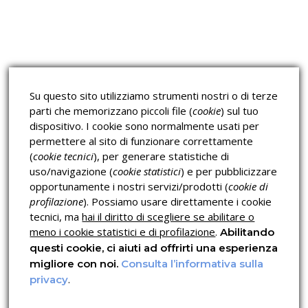
Corsi sulla Sicurezza sul
Corsi ECM e Mondo Scuola
Lavoro
Corsi H.A.C.C.P.
Corsi per Professionisti
Su questo sito utilizziamo strumenti nostri o di terze
Verifica dell’autenticità
parti che memorizzano piccoli file (
cookie
) sul tuo
dispositivo. I cookie sono normalmente usati per
permettere al sito di funzionare correttamente
(
cookie tecnici
), per generare statistiche di
uso/navigazione (
cookie statistici
) e per pubblicizzare
opportunamente i nostri servizi/prodotti (
cookie di
profilazione
). Possiamo usare direttamente i cookie
Privacy & Cookies Policy
tecnici, ma
hai il diritto di scegliere se abilitare o
meno i cookie statistici e di profilazione
.
Abilitando
questi cookie, ci aiuti ad offrirti una esperienza
migliore con noi.
Consulta l’informativa sulla
.
privacy