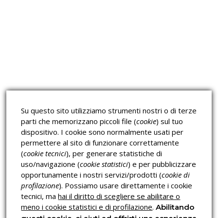
Approfondimeti
Corsi sulla Sicurezza sul
Corsi ECM e Mondo Scuola
Lavoro
Corsi H.A.C.C.P.
Corsi per Professionisti
Su questo sito utilizziamo strumenti nostri o di terze
Verifica dell’autenticità
parti che memorizzano piccoli file (
cookie
) sul tuo
dispositivo. I cookie sono normalmente usati per
permettere al sito di funzionare correttamente
(
cookie tecnici
), per generare statistiche di
uso/navigazione (
cookie statistici
) e per pubblicizzare
opportunamente i nostri servizi/prodotti (
cookie di
profilazione
). Possiamo usare direttamente i cookie
Privacy & Cookies Policy
tecnici, ma
hai il diritto di scegliere se abilitare o
meno i cookie statistici e di profilazione
.
Abilitando