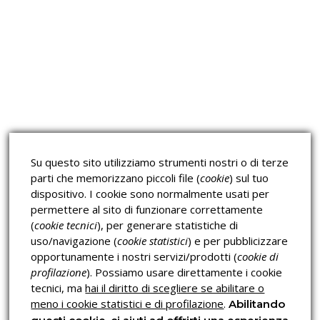
Approfondimeti
Corsi sulla Sicurezza sul
Corsi ECM e Mondo Scuola
Lavoro
Corsi H.A.C.C.P.
Corsi per Professionisti
Su questo sito utilizziamo strumenti nostri o di terze
Verifica dell’autenticità
parti che memorizzano piccoli file (
cookie
) sul tuo
dispositivo. I cookie sono normalmente usati per
permettere al sito di funzionare correttamente
(
cookie tecnici
), per generare statistiche di
uso/navigazione (
cookie statistici
) e per pubblicizzare
opportunamente i nostri servizi/prodotti (
cookie di
profilazione
). Possiamo usare direttamente i cookie
Privacy & Cookies Policy
tecnici, ma
hai il diritto di scegliere se abilitare o
meno i cookie statistici e di profilazione
.
Abilitando