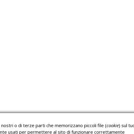
Approfondimeti
P
Corsi sulla Sicurezza sul
Corsi ECM e Mondo
Lavoro
Scuola
nostri o di terze parti che memorizzano piccoli file (
cookie
) sul tu
Corsi H.A.C.C.P.
Corsi per Professionisti
nte usati per permettere al sito di funzionare correttamente