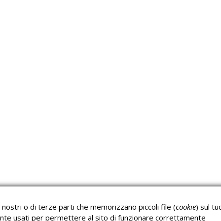
Approfondimeti
P
Corsi sulla Sicurezza sul
Corsi ECM e Mondo
Lavoro
Scuola
nostri o di terze parti che memorizzano piccoli file (
cookie
) sul tu
Corsi H.A.C.C.P.
Corsi per Professionisti
nte usati per permettere al sito di funzionare correttamente