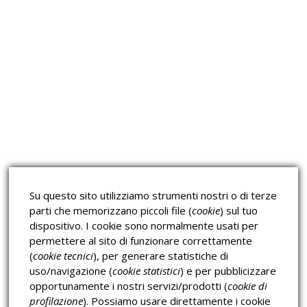
Approfondimeti
Corsi sulla Sicurezza sul
Corsi ECM e Mondo Scuola
Lavoro
Corsi H.A.C.C.P.
Corsi per Professionisti
Su questo sito utilizziamo strumenti nostri o di terze
Verifica dell’autenticità
parti che memorizzano piccoli file (
cookie
) sul tuo
dispositivo. I cookie sono normalmente usati per
permettere al sito di funzionare correttamente
(
cookie tecnici
), per generare statistiche di
uso/navigazione (
cookie statistici
) e per pubblicizzare
opportunamente i nostri servizi/prodotti (
cookie di
profilazione
). Possiamo usare direttamente i cookie