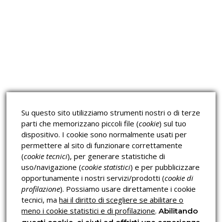
Approfondimeti
Corsi sulla Sicurezza sul
Corsi ECM e Mondo Scuola
Lavoro
Corsi H.A.C.C.P.
Corsi per Professionisti
Su questo sito utilizziamo strumenti nostri o di terze
Verifica dell’autenticità
parti che memorizzano piccoli file (
cookie
) sul tuo
dispositivo. I cookie sono normalmente usati per
permettere al sito di funzionare correttamente
(
cookie tecnici
), per generare statistiche di
uso/navigazione (
cookie statistici
) e per pubblicizzare
opportunamente i nostri servizi/prodotti (
cookie di
profilazione
). Possiamo usare direttamente i cookie
Privacy & Cookies Policy
tecnici, ma
hai il diritto di scegliere se abilitare o
meno i cookie statistici e di profilazione
.
Abilitando