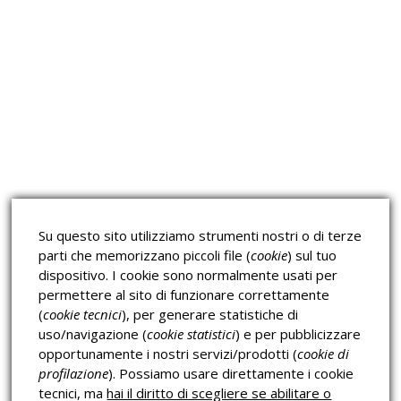
Approfondimeti
Corsi sulla Sicurezza sul
Corsi ECM e Mondo Scuola
Lavoro
Corsi H.A.C.C.P.
Corsi per Professionisti
Su questo sito utilizziamo strumenti nostri o di terze
Verifica dell’autenticità
parti che memorizzano piccoli file (
cookie
) sul tuo
dispositivo. I cookie sono normalmente usati per
permettere al sito di funzionare correttamente
(
cookie tecnici
), per generare statistiche di
uso/navigazione (
cookie statistici
) e per pubblicizzare
opportunamente i nostri servizi/prodotti (
cookie di
profilazione
). Possiamo usare direttamente i cookie
Privacy & Cookies Policy
tecnici, ma
hai il diritto di scegliere se abilitare o