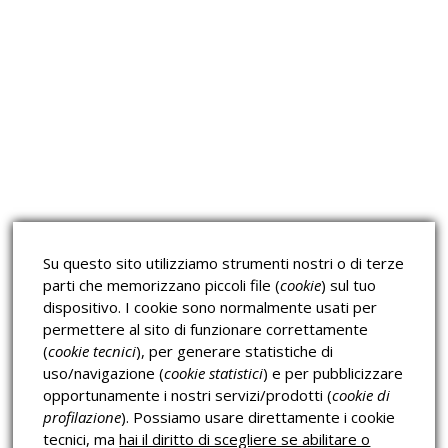
Approfondimeti
Corsi sulla Sicurezza sul
Corsi ECM e Mondo Scuola
Lavoro
Corsi H.A.C.C.P.
Corsi per Professionisti
Su questo sito utilizziamo strumenti nostri o di terze
Verifica dell’autenticità
parti che memorizzano piccoli file (
cookie
) sul tuo
dispositivo. I cookie sono normalmente usati per
permettere al sito di funzionare correttamente
(
cookie tecnici
), per generare statistiche di
uso/navigazione (
cookie statistici
) e per pubblicizzare
opportunamente i nostri servizi/prodotti (
cookie di
profilazione
). Possiamo usare direttamente i cookie
Privacy & Cookies Policy
tecnici, ma
hai il diritto di scegliere se abilitare o